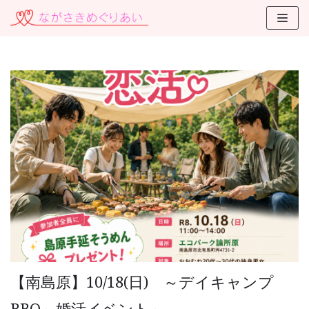
コ
ン
テ
ン
ツ
に
ス
キ
ッ
プ
【南島原】10/18(日) ～デイキャンプ