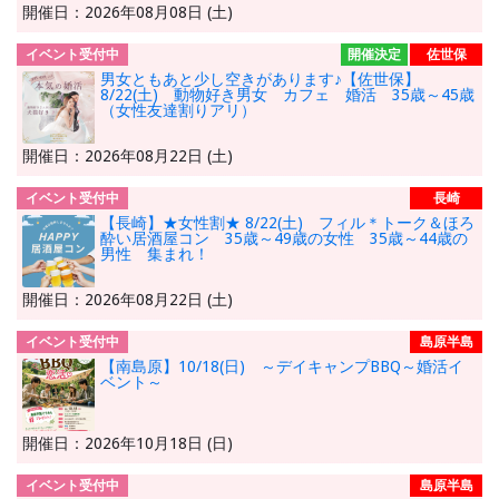
開催日：2026年08月08日 (土)
イベント受付中
開催決定
佐世保
男女ともあと少し空きがあります♪【佐世保】
8/22(土) 動物好き男女 カフェ 婚活 35歳～45歳
（女性友達割りアリ）
開催日：2026年08月22日 (土)
イベント受付中
長崎
【長崎】★女性割★ 8/22(土) フィル＊トーク＆ほろ
酔い居酒屋コン 35歳～49歳の女性 35歳～44歳の
男性 集まれ！
開催日：2026年08月22日 (土)
イベント受付中
島原半島
【南島原】10/18(日) ～デイキャンプBBQ～婚活イ
ベント～
開催日：2026年10月18日 (日)
イベント受付中
島原半島