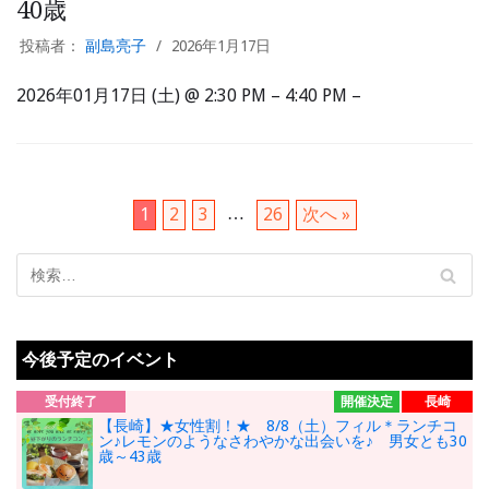
40歳
投稿者：
副島亮子
2026年1月17日
2026年01月17日 (土) @ 2:30 PM – 4:40 PM –
…
1
2
3
26
次へ »
今後予定のイベント
受付終了
開催決定
長崎
【長崎】★女性割！★ 8/8（土）フィル＊ランチコ
ン♪レモンのようなさわやかな出会いを♪ 男女とも30
歳～43歳