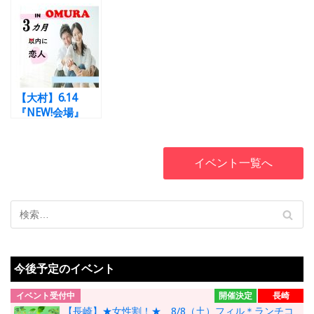
『半個室』♪新し
『半個室』♪新し
『半個室』カフェ
い出会い♡スマホ
い出会い♡スマホ
気分会場で♪新し
システム導入！ 1
システム導入！ 1
い出会い♡スマホ
年～2年までに結
年～2年までに結
システム導入！
婚したい♡男女
婚したい♡男女
男性35歳～49
編 男性35歳～
編 男性35歳～
歳 女性35歳～
49歳 女性35歳
49歳 女性35歳
49歳 コロナ対策
【大村】6.14
～49歳 コロナ対
～49歳 コロナ対
済！☆本格挽きた
『NEW!会場』
策済！☆本格挽き
策済！☆本格挽き
てコーヒー付☆
『半個室』カフェ
たてコーヒー付☆
たてコーヒー付☆
気分会場で♪新し
い出会い♡スマホ
イベント一覧へ
システム導入！
男性35歳～49
歳 女性35歳～
49歳 コロナ対策
済！☆本格挽きた
てコーヒー付☆
今後予定のイベント
イベント受付中
開催決定
長崎
【長崎】★女性割！★ 8/8（土）フィル＊ランチコ