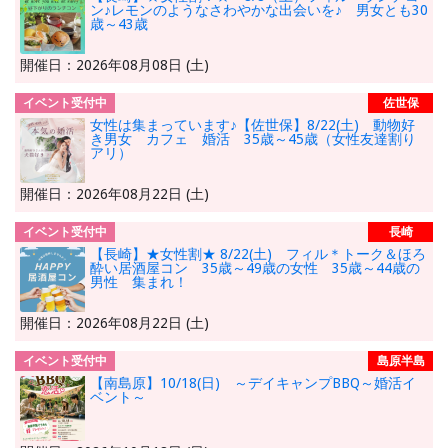
ン♪レモンのようなさわやかな出会いを♪ 男女とも30
歳～43歳
開催日：2026年08月08日 (土)
イベント受付中
佐世保
女性は集まっています♪【佐世保】8/22(土) 動物好
き男女 カフェ 婚活 35歳～45歳（女性友達割り
アリ）
開催日：2026年08月22日 (土)
イベント受付中
長崎
【長崎】★女性割★ 8/22(土) フィル＊トーク＆ほろ
酔い居酒屋コン 35歳～49歳の女性 35歳～44歳の
男性 集まれ！
開催日：2026年08月22日 (土)
イベント受付中
島原半島
【南島原】10/18(日) ～デイキャンプBBQ～婚活イ
ベント～