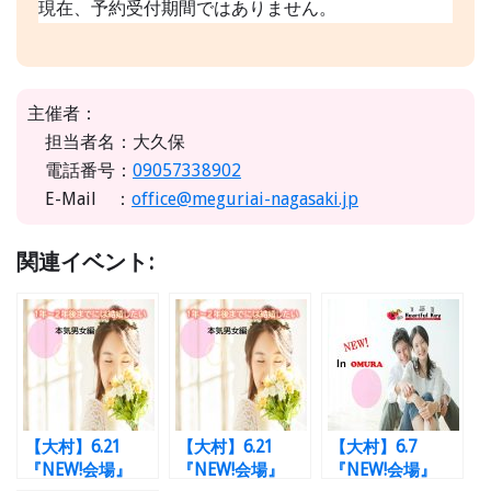
現在、予約受付期間ではありません。
主催者：
担当者名：大久保
電話番号：
09057338902
E-Mail ：
office@meguriai-nagasaki.jp
関連イベント:
【大村】6.21
【大村】6.21
【大村】6.7
『NEW!会場』
『NEW!会場』
『NEW!会場』