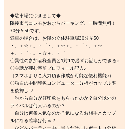
◆駐車場につきまして◆
隣接市営コレモおおむらパーキング。一時間無料！
30分￥50です。
満車の場合は、お隣の立体駐車場30分￥50
・。＋☆＋。・゜・。＋☆＋。・゜・。＋☆
＋。・゜・。＋☆＋。・゜
〇異性の参加者様全員と1対1で必ずお話しができる♪
〇会話が弾む事前プロフィール記入♪
（スマホよりご入力頂き作成が可能な便利機能♪）
〇独自の中間印象コンピューター分析がカップル率
を後押し♡
誰から自分が好印象をもらったのか？自分以外の
ライバルは何人いるのか？
自分は何番人気なのか？気になるお相手とカップ
ルになる確率は何％？
などをパーティー中に貴方だけにレポート（分析