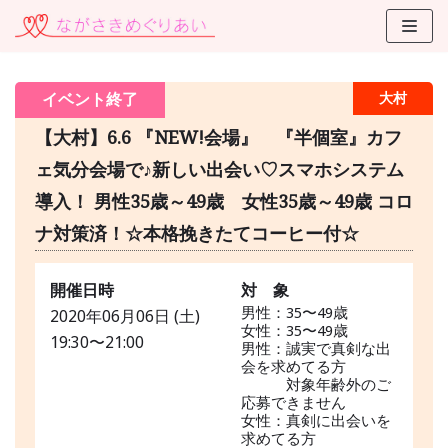
コ
ン
テ
イベント終了
大村
ン
ツ
【大村】6.6 『NEW!会場』 『半個室』カフ
に
ェ気分会場で♪新しい出会い♡スマホシステム
ス
導入！ 男性35歳～49歳 女性35歳～49歳 コロ
キ
ッ
ナ対策済！☆本格挽きたてコーヒー付☆
プ
開催日時
対 象
男性：35〜49歳
2020年06月06日 (土)
女性：35〜49歳
19:30〜21:00
男性：誠実で真剣な出
会を求めてる方
対象年齢外のご
応募できません
女性：真剣に出会いを
求めてる方