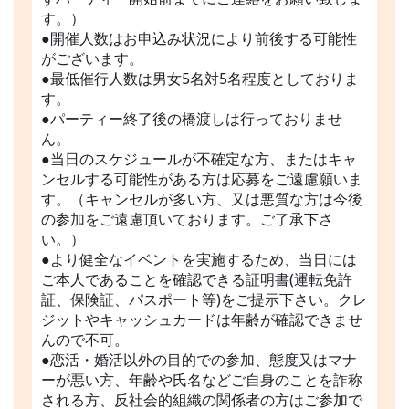
す。）
●開催人数はお申込み状況により前後する可能性
がございます。
●最低催行人数は男女5名対5名程度としておりま
す。
●パーティー終了後の橋渡しは行っておりませ
ん。
●当日のスケジュールが不確定な方、またはキャ
ンセルする可能性がある方は応募をご遠慮願いま
す。（キャンセルが多い方、又は悪質な方は今後
の参加をご遠慮頂いております。ご了承下さ
い。）
●より健全なイベントを実施するため、当日には
ご本人であることを確認できる証明書(運転免許
証、保険証、パスポート等)をご提示下さい。クレ
ジットやキャッシュカードは年齢が確認できませ
んので不可。
●恋活・婚活以外の目的での参加、態度又はマナ
ーが悪い方、年齢や氏名などご自身のことを詐称
される方、反社会的組織の関係者の方はご参加で