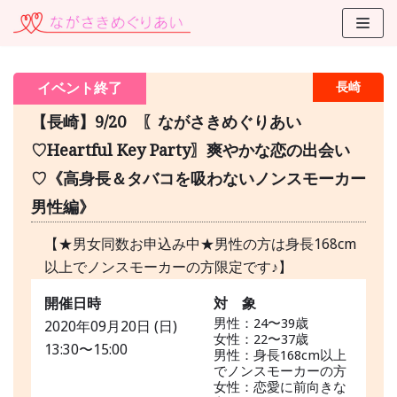
コ
ン
テ
イベント終了
長崎
ン
ツ
【長崎】9/20 〖ながさきめぐりあい
に
♡Heartful Key Party〗爽やかな恋の出会い
ス
♡《高身長＆タバコを吸わないノンスモーカー
キ
ッ
男性編》
プ
【★男女同数お申込み中★男性の方は身長168cm
以上でノンスモーカーの方限定です♪】
開催日時
対 象
男性：24〜39歳
2020年09月20日 (日)
女性：22〜37歳
13:30〜15:00
男性：身長168cm以上
でノンスモーカーの方
女性：恋愛に前向きな