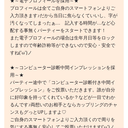
★～電子プロフィールを採用～★
プロフィールは全てご自身のスマートフォンよりご
入力頂きます♪だから当日に焦らなくていいし、字が
汚くなってしまったぁ… 記入する時間が…など心
配する事無くパーティーをスタートできます！
また電子プロフィールの場合は生年月日等をロック
しますので年齢詐称等ができないので安心・安全で
すね('ω')ノ
★～コンピューター診断中間インプレッションを採
用～★
パーティー途中で「コンピューター診断付き中間イ
ンプレッション」をご投票いただきます。誰が自分
に好印象を持ってくれているか？などが一目でわか
るんです♪両想いのお相手とならカップリングのチャ
ンスもグっとUPしますよ♡
ご自身のスマートフォンよりご入力頂くので周りを
気にする事無く安心してご投票いただけます('ω')ノ