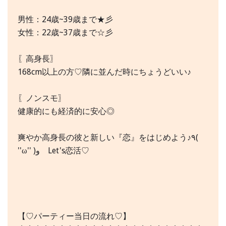
男性：24歳~39歳まで★彡
女性：22歳~37歳まで☆彡
〖高身長〗
168cm以上の方♡隣に並んだ時にちょうどいい♪
〖ノンスモ〗
健康的にも経済的に安心◎
爽やか高身長の彼と新しい『恋』をはじめよう♪٩(
''ω'' )و Let's恋活♡
【♡パーティー当日の流れ♡】