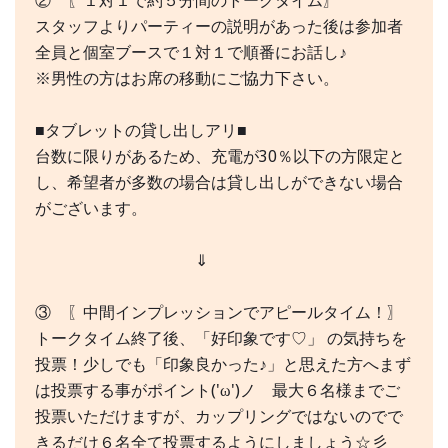
② 〖１対１で約５分間のトークタイム〗
スタッフよりパーティーの説明があった後は参加者
全員と個室ブースで１対１で順番にお話し♪
※男性の方はお席の移動にご協力下さい。
■タブレットの貸し出しアリ■
台数に限りがあるため、充電が30％以下の方限定と
し、希望者が多数の場合は貸し出しができない場合
がございます。
⇓
③ 〖中間インプレッションでアピールタイム！〗
トークタイム終了後、「好印象です♡」 の気持ちを
投票！少しでも「印象良かった♪」と思えた方へまず
は投票する事がポイント('ω')ノ 最大６名様までご
投票いただけますが、カップリングではないのでで
きるだけ６名全て投票するようにしましょう☆彡