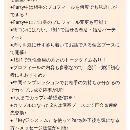
●Party中は相手のプロフィールを何度でも見返しが
できる！
●Party中にご自身のプロフィール変更も可能！
●街コンにはない、1対1で話せる恋活・婚活パーテ
ィー♪
●周りを気にせず落ち着いてお話できる個室ブースに
て開催♪
●1対1で異性全員の方とのトークタイムあり！
●プロフィールの内容も多彩なので、恋活・婚活初心
者にもおすすめ♪
●中間インプレッションでお相手の気持ちが分かるの
でカップル成立確率がUP!
●3人までカップル希望送信OK！
●カップルになった2人は個室ブースにて再会＆連絡
先交換♪
●『Key♡システム』を使ってParty終了後も気になる
方へメッセージ送信が可能♪