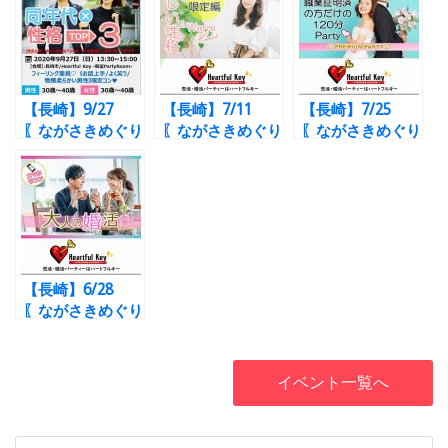
【長崎】9/27
【長崎】7/11
【長崎】7/25
〖ながさきめぐり
〖ながさきめぐり
〖ながさきめぐり
あい♡Heartful
あい♡Heartful
あい♡Heartful
Key Party〗フィ
Key Party〗《恋
Key Party〗職業
ーリング重視♡
愛結婚が理想》＆
証明証をご提示頂
《お話上手/よく
《彼氏思い・束縛
ける方だけがご参
笑う/物腰柔らか
しない・浮気しな
加いただける
な男性》限定コン
い方》編
『Heartful
♥
Key♡Premium
【長崎】6/28
Party』
〖ながさきめぐり
あい♡Heartful
Key Party〗大人
の恋愛♡良い人が
イベント一覧へ
いたら1年以内に
結婚したい方編