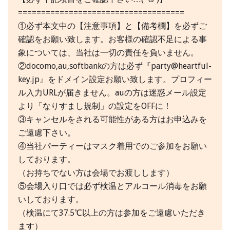
====================================
①必ず本文中の【注意事項】と【備考欄】を必ずご
確認をお願い致します。お客様の確認不足による事
象については、当社は一切の責任を負いません。
②docomo,au,softbankの方は必ず『party@heartful-
key.jp』をドメイン設定お願い致します。プロフィー
ル入力URLが届きません。auの方は迷惑メール設定
より「なりすまし規制」の設定をOFFに！
③キャンセルをされる可能性がある方はお申込みを
ご遠慮下さい。
④当社パーティーはマスク着用でのご参加をお願い
しております。
（お持ちでない方は会場でお渡しします）
⑤会場入り口では必ず検温とアルコール消毒をお願
いしております。
（検温にて37.5℃以上の方は参加をご遠慮いただき
ます）