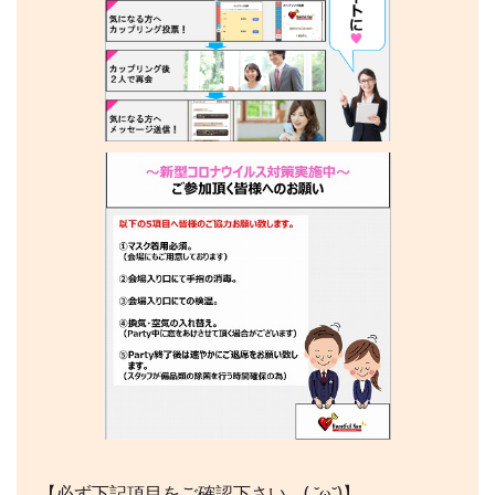
【必ず下記項目をご確認下さい…( ˘ω˘)】