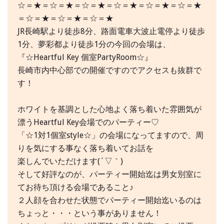
☆＝★＝☆＝★＝☆＝★＝☆＝★＝☆＝★＝☆＝★
＝☆＝★＝☆＝★＝☆＝★
JR長崎駅より徒歩8分、路面電車大波止電停より徒歩
1分、夢彩都より徒歩1分の今回の会場は、
『☆Heartful Key 個室PartyRoom☆』
長崎市内中心部での開催ですのでアクセスも抜群で
す！
ホワイトを基調とした心地よく落ち着いた雰囲気が
漂うHeartful Key会場でのパーティー♡
「☆1対1個室style☆」の会場になってますので、周
りを気にする事なく落ち着いてお話を
楽しんでいただけます(´▽｀)
そして好評なのが、パーティー開始迄は男女別室に
てお待ち頂ける会場であること♪
２人顔を合わせた状態でパーティー開始迄いるのは
ちょっと・・・という事がありません！