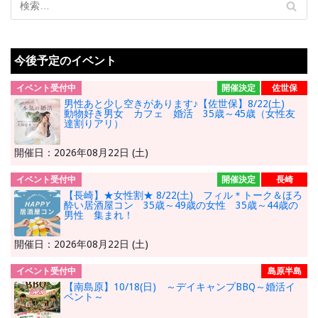
今後予定のイベント
イベント受付中
開催決定
佐世保
男性あと少し空きがあります♪【佐世保】8/22(土)
動物好き男女 カフェ 婚活 35歳～45歳（女性友
達割りアリ）
開催日：2026年08月22日 (土)
イベント受付中
開催決定
長崎
【長崎】★女性割★ 8/22(土) フィル＊トーク＆ほろ
酔い居酒屋コン 35歳～49歳の女性 35歳～44歳の
男性 集まれ！
開催日：2026年08月22日 (土)
イベント受付中
島原半島
【南島原】10/18(日) ～デイキャンプBBQ～婚活イ
ベント～