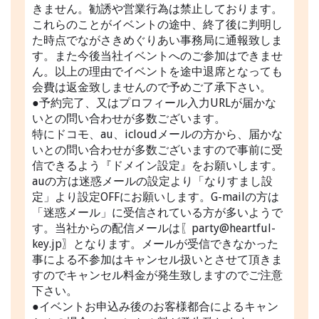
きません。勧誘や営業行為は禁止しております。
これらのことがイベントの途中、終了後に判明し
た時点でながさきめぐりあい事務局に通報致しま
す。また今後当社イベントへのご参加はできませ
ん。以上の理由でイベントを途中退席となっても
会費は返金致しませんので予めご了承下さい。
●予約完了、又はプロフィール入力URLが届かな
いとの問い合わせが多数ございます。
特にドコモ、au、icloudメールの方から、届かな
いとの問い合わせが多数ございますので事前に受
信できるよう『ドメイン設定』をお願いします。
auの方は迷惑メールの設定より「なりすまし設
定」より設定OFFにお願いします。G-mailの方は
「迷惑メール」に受信されている方が多いようで
す。当社からの配信メールは〖party@heartful-
key.jp〗となります。メールが受信できなかった
事による不参加はキャンセル扱いとさせて頂きま
すのでキャンセル料金が発生致しますのでご注意
下さい。
●イベントお申込み後のお客様都合によるキャン