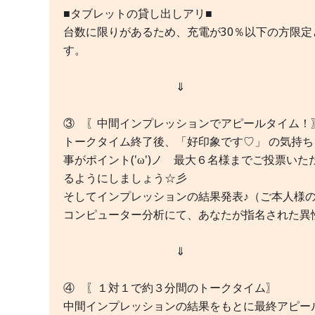
■タブレットの貸し出しアリ■
台数に限りがあるため、充電が30％以下の方限
す。
⇓
③ 〖中間インプレッションでアピールタイム！
トークタイム終了後、「好印象です♡」 の気持
事がポイント('ω')ノ 最大６名様までご投票
るようにしましょう☆彡
そしてインプレッションの結果発表♪（ご本人様
コンピューター分析にて、あなたが指名された異
⇓
④ 〖１対１で約３分間のトークタイム〗
中間インプレッションの結果をもとに最終アピー