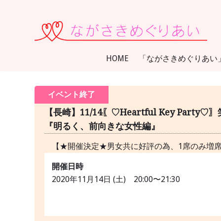
コ
ン
テ
ン
HOME
「ながさきめぐりあい
ツ
に
ス
イベント終了
キ
【長崎】11/14〖♡Heartful Key Pa
ッ
『明るく、前向きな女性編』
プ
【★開催決定★男女共に好評の為、1席のみ増席
開催日時
2020年11月14日 (土) 20:00〜21:30