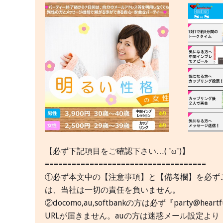
【必ず下記項目をご確認下さい…( ˘ω˘)】
====================================
①必ず本文中の【注意事項】と【備考欄】を必ず
は、当社は一切の責任を負いません。
②docomo,au,softbankの方は必ず『party@
URLが届きません。auの方は迷惑メール設定より