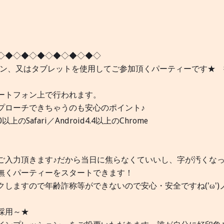
◇◆◇◆◇◆◇◆◇◆◇◆◇
スマートフォン、又はタブレットを使用してご参加頂くパーティーです★
ートフォン上で行われます。
プローチできちゃうのも安心のポイント♪
afari／Android4.4以上のChrome
ご入力頂きます♪だから当日に焦らなくていいし、字が汚くな
無くパーティーをスタートできます！
しますので年齢詐称等ができないので安心・安全ですね('ω')
採用～★