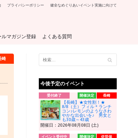
約
プライバシーポリシー
健全なめぐりあいイベント実施に向けて
ールマガジン登録
よくある質問
長崎
今後予定のイベント
受付終了
開催決定
長崎
【長崎】★女性割！★
8/8（土）フィル＊ランチ
コン♪レモンのようなさわ
やかな出会いを♪ 男女と
も30歳～43歳
開催日：2026年08月08日 (土)
イベント受付中
開催決定
佐世保