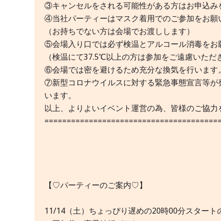
③キャンセルをされる可能性がある方はお申込み
④当社パーティーはマスク着用でのご参加をお願
（お持ちでない方は会場でお渡しします）
⑤会場入り口では必ず検温とアルコール消毒をお
（検温にて37.5℃以上の方は参加をご遠慮いただ
⑥会場では密を避けるため充分な換気を行います
⑦新型コロナウイルスに対する緊急事態宣言等が
います。
以上、よりよいイベント運営の為、皆様のご協力
=======================================
【♡パーティーのご案内♡】
11/14（土）ちょっぴり遅めの20時00分スター