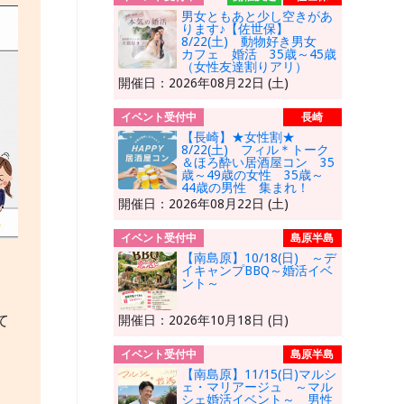
男女ともあと少し空きがあ
ります♪【佐世保】
8/22(土) 動物好き男女
カフェ 婚活 35歳～45歳
（女性友達割りアリ）
開催日：2026年08月22日 (土)
イベント受付中
長崎
【長崎】★女性割★
8/22(土) フィル＊トーク
＆ほろ酔い居酒屋コン 35
歳～49歳の女性 35歳～
44歳の男性 集まれ！
開催日：2026年08月22日 (土)
イベント受付中
島原半島
【南島原】10/18(日) ～デ
イキャンプBBQ～婚活イベ
ント～
て
開催日：2026年10月18日 (日)
イベント受付中
島原半島
【南島原】11/15(日)マルシ
ェ・マリアージュ ～マル
シェ婚活イベント～ 男性