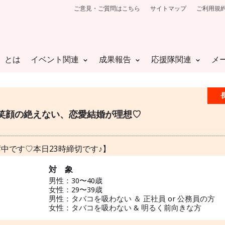
ご意見・ご質問はこちら
サイトマップ
ご利用規
」とは
イベント関連
成果報告
応援隊関連
メ
rty♡〗笑顔の絶えない、恋愛結婚が理想♡
中です♡本日23時締切です♪】
対 象
男性：30〜40歳
女性：29〜39歳
男性：タバコを吸わない ＆ 正社員 or 公務員の方
女性：タバコを吸わない & 明るく前向きな方