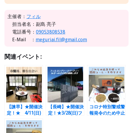
主催者：
フィル
担当者名：副島 亮子
電話番号：
09053808538
E-Mail ：
meguriai.fil@gmail.com
関連イベント:
【諫早】★開催決
【長崎】★開催決
コロナ特別警戒警
定！★ 4/11(日)
定！★3/28(日)フ
報発令のため中止
フィル＊体験型イ
ィル＊ロングトー
【長崎】フィル＊
ベント 古民家貸
クパーティー 男
1/11(月祝)大人
切でミニ枯山水を
女とも36才～49
気！！コーヒー焙