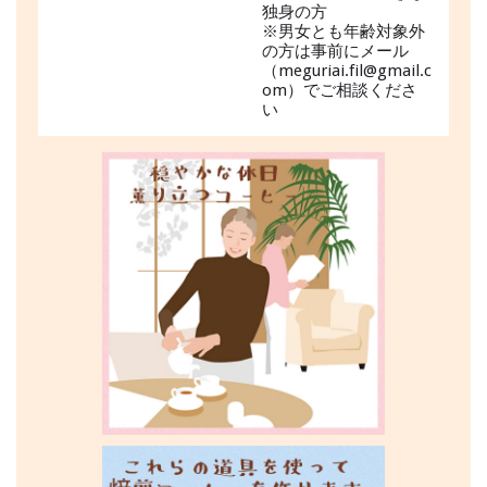
独身の方
※男女とも年齢対象外
の方は事前にメール
（meguriai.fil@gmail.c
om）でご相談くださ
い