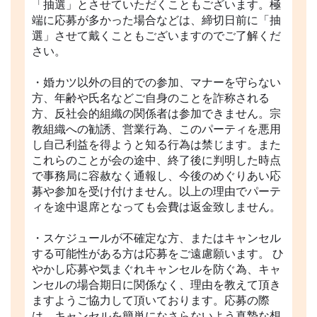
「抽選」とさせていただくこともございます。極
端に応募が多かった場合などは、締切日前に「抽
選」させて戴くこともございますのでご了解くだ
さい。
・婚カツ以外の目的での参加、マナーを守らない
方、年齢や氏名などご自身のことを詐称される
方、反社会的組織の関係者は参加できません。宗
教組織への勧誘、営業行為、このパーティを悪用
し自己利益を得ようと知る行為は禁じます。また
これらのことが会の途中、終了後に判明した時点
で事務局に容赦なく通報し、今後のめぐりあい応
募や参加を受け付けません。以上の理由でパーテ
ィを途中退席となっても会費は返金致しません。
・スケジュールが不確定な方、またはキャンセル
する可能性がある方は応募をご遠慮願います。 ひ
やかし応募や気まぐれキャンセルを防ぐ為、キャ
ンセルの場合期日に関係なく、理由を教えて頂き
ますようご協力して頂いております。応募の際
は、キャンセルを簡単になさらないよう真摯な想