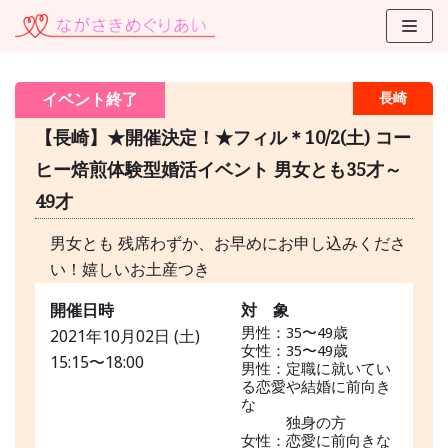
コ
ン
テ
イベント終了
長崎
ン
ツ
【長崎】★開催決定！★フィル＊10/2(土) コー
に
ヒー焙煎体験型婚活イベント 男女とも35才～
ス
49才
キ
ッ
男女とも 残席わずか、お早めにお申し込みくださ
プ
い！嬉しいお土産つき
開催日時
対 象
男性：35〜49歳
2021年10月02日 (土)
女性：35〜49歳
15:15〜18:00
男性：定職に就いてい
る恋愛や結婚に前向き
な
独身の方
女性：恋愛に前向きな