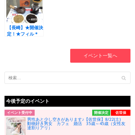
作ろう 男女とも
才
煎体験型婚活イベ
35～49才
ント 40才～55
才
【長崎】★開催決
定！★フィル＊
10/25(日)コーヒ
ー焙煎体験型婚活
イベント
イベント一覧へ
今後予定のイベント
イベント受付中
開催決定
佐世保
男性あと少し空きがあります♪【佐世保】8/22(土)
動物好き男女 カフェ 婚活 35歳～45歳（女性友
達割りアリ）