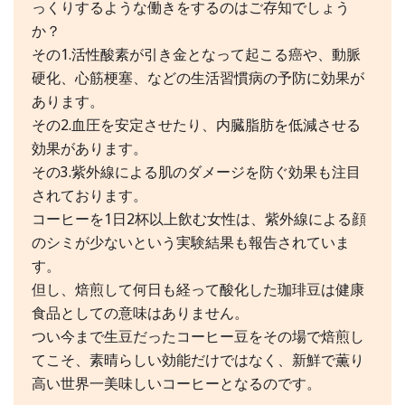
っくりするような働きをするのはご存知でしょう
か？
その1.活性酸素が引き金となって起こる癌や、動脈
硬化、心筋梗塞、などの生活習慣病の予防に効果が
あります。
その2.血圧を安定させたり、内臓脂肪を低減させる
効果があります。
その3.紫外線による肌のダメージを防ぐ効果も注目
されております。
コーヒーを1日2杯以上飲む女性は、紫外線による顔
のシミが少ないという実験結果も報告されていま
す。
但し、焙煎して何日も経って酸化した珈琲豆は健康
食品としての意味はありません。
つい今まで生豆だったコーヒー豆をその場で焙煎し
てこそ、素晴らしい効能だけではなく、新鮮で薫り
高い世界一美味しいコーヒーとなるのです。