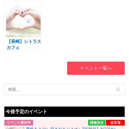
11/23（火・祝
11/21（日）ゆっ
11/21（日）お年
日）お年齢をぎゅ
くりお話ししまし
齢をぎゅっとしぼ
っとしぼった40
ょ♪50代中心同世
った30代限定同
代限定同世代恋活
代恋活Party☆
世代恋活Party☆
Party☆
【長崎】シトラス
カフェ
11/15（月）☆限
定開催☆会社帰り
の平日開催恋活
イベント一覧へ
Party☆
今後予定のイベント
イベント受付中
開催決定
佐世保