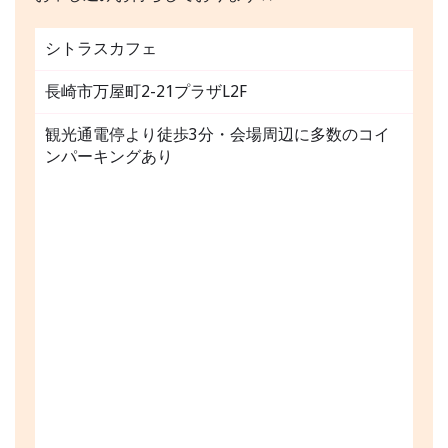
シトラスカフェ
長崎市万屋町2-21プラザL2F
観光通電停より徒歩3分・会場周辺に多数のコイ
ンパーキングあり