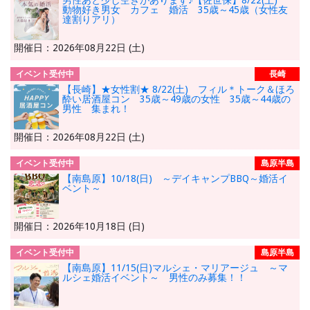
男性あと少し空きがあります♪【佐世保】8/22(土)
動物好き男女 カフェ 婚活 35歳～45歳（女性友
達割りアリ）
開催日：2026年08月22日 (土)
イベント受付中
長崎
【長崎】★女性割★ 8/22(土) フィル＊トーク＆ほろ
酔い居酒屋コン 35歳～49歳の女性 35歳～44歳の
男性 集まれ！
開催日：2026年08月22日 (土)
イベント受付中
島原半島
【南島原】10/18(日) ～デイキャンプBBQ～婚活イ
ベント～
開催日：2026年10月18日 (日)
イベント受付中
島原半島
【南島原】11/15(日)マルシェ・マリアージュ ～マ
ルシェ婚活イベント～ 男性のみ募集！！