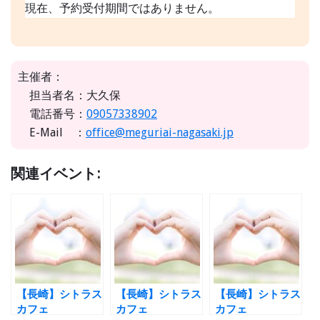
現在、予約受付期間ではありません。
主催者：
担当者名：大久保
電話番号：
09057338902
E-Mail ：
office@meguriai-nagasaki.jp
関連イベント:
【長崎】シトラス
【長崎】シトラス
【長崎】シトラス
カフェ
カフェ
カフェ