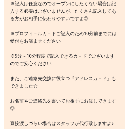
※記入は任意なのでオープンにしたくない場合は記
入する必要はございませんが、たくさん記入してあ
る方がお相手に伝わりやすいですよ◎
※プロフィ－ルカ－ドご記入のため10分前までには
受付をお済ませください
※5分～10分程度で記入できるカ－ドでございます
のでご安心ください
また、ご連絡先交換に役立つ『アドレスカ－ド』も
できました☆
お名前やご連絡先を書いてお相手にお渡しできます
◎
直接渡しづらい場合はスタッフが代行致しますよ♪