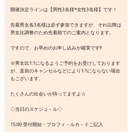
開催決定ラインは【男性3名様*女性3名様】です！
先着男女各3名様は必ず参加できますが、それ以降は
男女比調整のため先着順でのご案内となります。
ですので、お早めのお申し込みが確実です!!
※男女比1:1になるようご予約をお受けしております
が、直前のキャンセルなどにより1:1にならない場合
もございます。
たくさんの出会いが待ってますよ☆
◇当日のスケジュ－ル◇
15:00 受付開始・プロフィ－ルカ－ドご記入