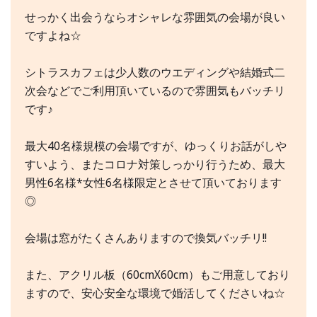
せっかく出会うならオシャレな雰囲気の会場が良い
ですよね☆
シトラスカフェは少人数のウエディングや結婚式二
次会などでご利用頂いているので雰囲気もバッチリ
です♪
最大40名様規模の会場ですが、ゆっくりお話がしや
すいよう、またコロナ対策しっかり行うため、最大
男性6名様*女性6名様限定とさせて頂いております
◎
会場は窓がたくさんありますので換気バッチリ!!
また、アクリル板（60cmX60cm）もご用意しており
ますので、安心安全な環境で婚活してくださいね☆