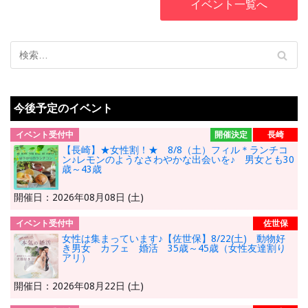
イベント一覧へ
20～34才 婚活
Party開催します
☆
今後予定のイベント
イベント受付中
開催決定
長崎
【長崎】★女性割！★ 8/8（土）フィル＊ランチコ
ン♪レモンのようなさわやかな出会いを♪ 男女とも30
歳～43歳
開催日：2026年08月08日 (土)
イベント受付中
佐世保
女性は集まっています♪【佐世保】8/22(土) 動物好
き男女 カフェ 婚活 35歳～45歳（女性友達割り
アリ）
開催日：2026年08月22日 (土)