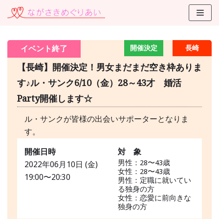
コ
ン
テ
イベント終了
開催決定
長崎
ン
ツ
【長崎】開催決定！男女まだまだ空き枠ありま
に
す♪ル・サンク6/10（金）28～43才 婚活
ス
Party開催します☆
キ
ッ
ル・サンクが皆様の出会いサポーターとなりま
プ
す。
開催日時
対 象
男性：28〜43歳
2022年06月10日 (金)
女性：28〜43歳
19:00〜20:30
男性：定職に就いてい
る独身の方
女性：恋愛に前向きな
独身の方