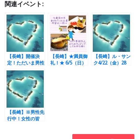
関連イベント:
【長崎】開催決
【長崎】★満員御
【長崎】ル・サン
定！ただいま男性
礼！★ 6/5（日）
ク4/22（金）28
先行中♪女性の方
フィル＊まちバル
～38才 婚活
募集！ル・サンク
で創作パンパーテ
Party開催します
6/11（土）28～
ィー 男女とも
☆
43才 婚活Party
30～43才
開催します☆
【長崎】※男性先
行中！女性の皆
様、お待ちしてお
ります。。ル・サ
ンク4/16（土）