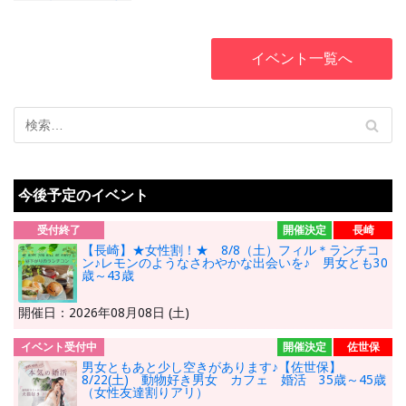
い出会い♡スマホ
システム導入！イ
ベント終了後の
イベント一覧へ
安心メッセージ機
能♡男女編 男性
25歳～39歳 女
性25歳～39歳 コ
ロナ対策済！☆本
格挽きたてコーヒ
ー付☆
今後予定のイベント
受付終了
開催決定
長崎
【長崎】★女性割！★ 8/8（土）フィル＊ランチコ
ン♪レモンのようなさわやかな出会いを♪ 男女とも30
歳～43歳
開催日：2026年08月08日 (土)
イベント受付中
開催決定
佐世保
男女ともあと少し空きがあります♪【佐世保】
8/22(土) 動物好き男女 カフェ 婚活 35歳～45歳
（女性友達割りアリ）