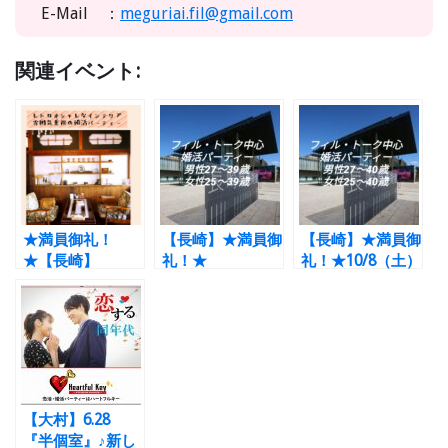
E-Mail ：
meguriai.fil@gmail.com
関連イベント:
★満員御礼！
【長崎】★満員御
【長崎】★満員御
★【長崎】
礼！★
礼！★10/8（土）
2/19（日）フィル
11/3（祝）フィル
フィル＊美術館で
＊古民家カフェで
＊ロングトークパ
あいましょう ト
中間インプレッシ
ーティー 男性27
ークパーティー
ョン恋活パーティ
～39歳 女性25
男性27～40歳
ー 男性30-42
～39歳
女性25～40歳
歳 女性28-40歳
【大村】6.28
『半個室』♪新し