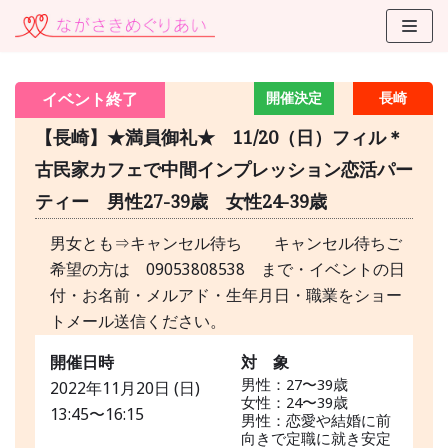
コ
ン
テ
イベント終了
開催決定
長崎
ン
ツ
【長崎】★満員御礼★ 11/20（日）フィル＊
に
古民家カフェで中間インプレッション恋活パー
ス
ティー 男性27-39歳 女性24-39歳
キ
ッ
男女とも⇒キャンセル待ち キャンセル待ちご
プ
希望の方は 09053808538 まで・イベントの日
付・お名前・メルアド・生年月日・職業をショー
トメール送信ください。
開催日時
対 象
男性：27〜39歳
2022年11月20日 (日)
女性：24〜39歳
13:45〜16:15
男性：恋愛や結婚に前
向きで定職に就き安定