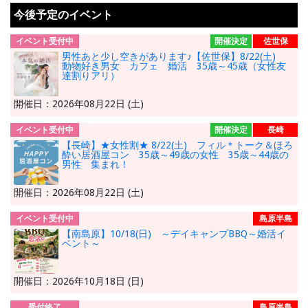
今後予定のイベント
イベント受付中
開催決定
佐世保
男性あと少し空きがあります♪【佐世保】8/22(土)
動物好き男女 カフェ 婚活 35歳～45歳（女性友
達割りアリ）
開催日：2026年08月22日 (土)
イベント受付中
開催決定
長崎
【長崎】★女性割★ 8/22(土) フィル＊トーク＆ほろ
酔い居酒屋コン 35歳～49歳の女性 35歳～44歳の
男性 集まれ！
開催日：2026年08月22日 (土)
イベント受付中
島原半島
【南島原】10/18(日) ～デイキャンプBBQ～婚活イ
ベント～
開催日：2026年10月18日 (日)
受付終了
島原半島