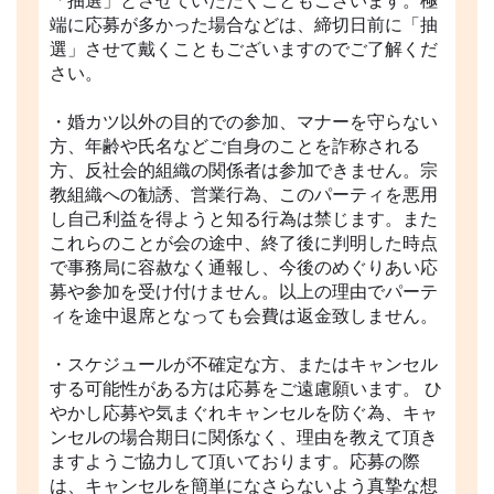
「抽選」とさせていただくこともございます。極
端に応募が多かった場合などは、締切日前に「抽
選」させて戴くこともございますのでご了解くだ
さい。
・婚カツ以外の目的での参加、マナーを守らない
方、年齢や氏名などご自身のことを詐称される
方、反社会的組織の関係者は参加できません。宗
教組織への勧誘、営業行為、このパーティを悪用
し自己利益を得ようと知る行為は禁じます。また
これらのことが会の途中、終了後に判明した時点
で事務局に容赦なく通報し、今後のめぐりあい応
募や参加を受け付けません。以上の理由でパーテ
ィを途中退席となっても会費は返金致しません。
・スケジュールが不確定な方、またはキャンセル
する可能性がある方は応募をご遠慮願います。 ひ
やかし応募や気まぐれキャンセルを防ぐ為、キャ
ンセルの場合期日に関係なく、理由を教えて頂き
ますようご協力して頂いております。応募の際
は、キャンセルを簡単になさらないよう真摯な想