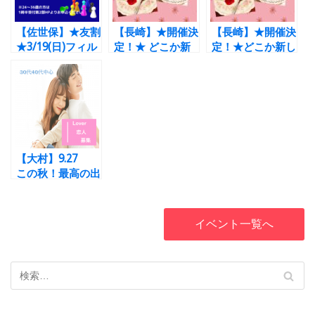
【佐世保】★友割
【長崎】★開催決
【長崎】★開催決
★3/19(日)フィル
定！★ どこか新
定！★どこか新し
＊ボードゲームコ
しく懐かしい喫茶
く懐かしい喫茶店
ンinアルカス
店パーティー
パーティー 1vs1
SASEBO 第一
1vs1トークと中間
トークと中間イン
部 男女とも
インプレッション
プレッションあ
37~49歳
あり 男性40～
り 28歳～40歳
53歳 女性37～
52歳
【大村】9.27
この秋！最高の出
会いにしたい♡
男女編 男性35
歳～49歳 女性
イベント一覧へ
35歳～49歳 コロ
ナ対策済！☆本格
挽きたてコーヒー
付☆