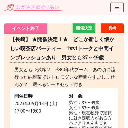
コ
ン
テ
イベント終了
開催決定
長崎
ン
ツ
【長崎】 ★開催決定！★ どこか新しく懐か
に
しい喫茶店パーティー 1vs1トークと中間イ
ス
ンプレッションあり 男女とも37～49歳
キ
ッ
男女とも⇒残席２ 今80年代ブーム あの頃に流
プ
行った純喫茶でレトロモダンな時間をすごしませ
んか？ 選べるケーキセット付き
開催日時
対 象
男性：37〜49歳
2023年05月13日 (土)
女性：37〜49歳
17:00〜19:00
男性：現在独身で定職
に就き定収入がある方
バツアリさんもＯＫ