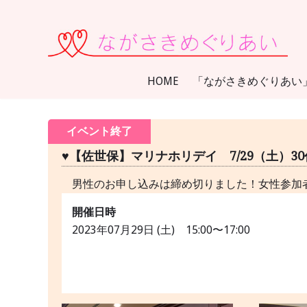
コ
ン
テ
ン
HOME
「ながさきめぐりあい
ツ
に
ス
イベント終了
キ
♥【佐世保】マリナホリデイ 7/29（土）3
ッ
プ
男性のお申し込みは締め切りました！女性参加
開催日時
2023年07月29日 (土) 15:00〜17:00