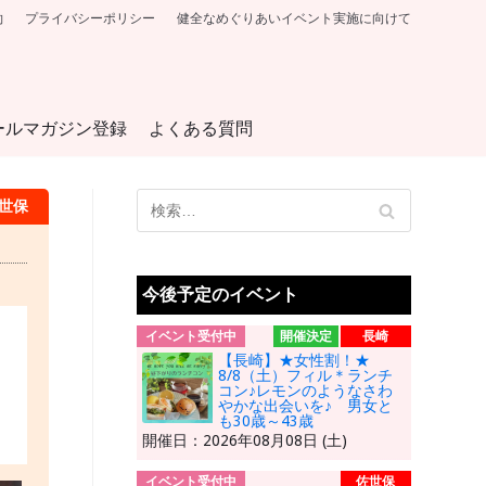
約
プライバシーポリシー
健全なめぐりあいイベント実施に向けて
ールマガジン登録
よくある質問
世保
今後予定のイベント
イベント受付中
開催決定
長崎
【長崎】★女性割！★
8/8（土）フィル＊ランチ
コン♪レモンのようなさわ
やかな出会いを♪ 男女と
も30歳～43歳
開催日：2026年08月08日 (土)
イベント受付中
佐世保