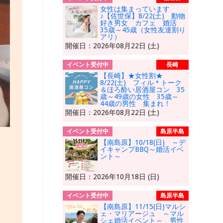
女性は集まっています
♪【佐世保】8/22(土) 動物
好き男女 カフェ 婚活
35歳～45歳（女性友達割り
アリ）
開催日：2026年08月22日 (土)
イベント受付中
長崎
【長崎】★女性割★
8/22(土) フィル＊トーク
＆ほろ酔い居酒屋コン 35
歳～49歳の女性 35歳～
44歳の男性 集まれ！
開催日：2026年08月22日 (土)
イベント受付中
島原半島
【南島原】10/18(日) ～デ
イキャンプBBQ～婚活イベ
ント～
開催日：2026年10月18日 (日)
イベント受付中
島原半島
【南島原】11/15(日)マルシ
ェ・マリアージュ ～マル
シェ婚活イベント～ 男性