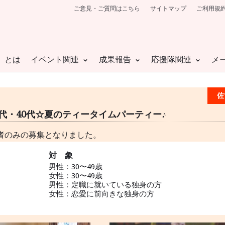
ご意見・ご質問はこちら
サイトマップ
ご利用規
」とは
イベント関連
成果報告
応援隊関連
メ
佐
0代・40代☆夏のティータイムパーティー♪
者のみの募集となりました。
対 象
男性：30〜49歳
女性：30〜49歳
男性：定職に就いている独身の方
女性：恋愛に前向きな独身の方