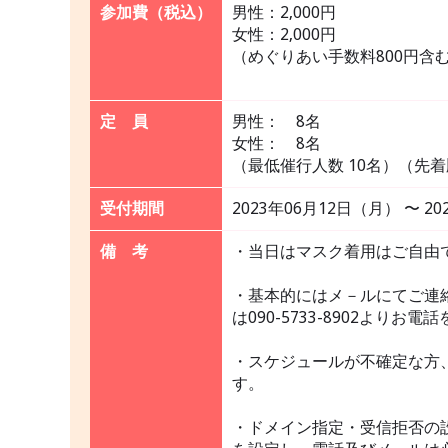
参加費（税込）
男性：2,000円
女性：2,000円
（めぐりあい手数料800円含
定 員
男性： 8名
女性： 8名
（最低催行人数 10名）（先
受付期間
2023年06月12日（月） 〜 2
備 考
・当日はマスク着用はご自由
・基本的にはメ－ルにてご連
は090-5733-8902よ
・スケジュールが不確定な方
す。
・ドメイン指定・受信拒否の設定をされ