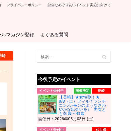
約
プライバシーポリシー
健全なめぐりあいイベント実施に向けて
ールマガジン登録
よくある質問
長崎
今後予定のイベント
イベント受付中
開催決定
長崎
【長崎】★女性割！★
8/8（土）フィル＊ランチ
コン♪レモンのようなさわ
やかな出会いを♪ 男女と
も30歳～43歳
開催日：2026年08月08日 (土)
イベント受付中
佐世保