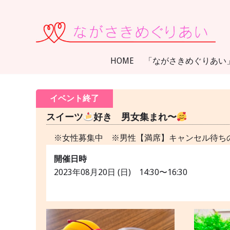
コ
ン
テ
ン
HOME
「ながさきめぐりあい
ツ
に
ス
イベント終了
キ
スイーツ
好き 男女集まれ〜
ッ
プ
※女性募集中 ※男性【満席】キャンセル待ち
開催日時
2023年08月20日 (日) 14:30〜16:30