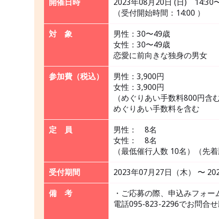
開催日時
2023年08月20日 (日) 14:30〜
（受付開始時間：14:00 ）
対 象
男性：30〜49歳
女性：30〜49歳
恋愛に前向きな独身の男女
参加費（税込）
男性：3,900円
女性：3,900円
（めぐりあい手数料800円含
めぐりあい手数料を含む
定 員
男性： 8名
女性： 8名
（最低催行人数 10名）（先
受付期間
2023年07月27日（木） 〜 2
備 考
・ご応募の際、申込みフォー
電話095-823-2296でお問