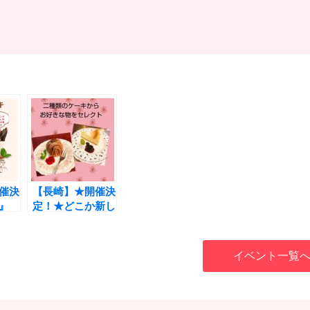
催決
【長崎】★開催決
』
定！★どこか新し
コレー
く懐かしい喫茶店
作り
パーティー 1vs1
男女
トークと中間イン
イベント一覧
5歳
プレッションあ
り 28歳～40歳