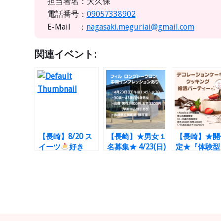
担当者名：大久保
電話番号：
09057338902
E-Mail ：
nagasaki.meguriai@gmail.com
関連イベント:
【長崎】8/20 ス
【長崎】★男女１
【長崎】★開
イーツ
好き
名募集★ 4/23(日)
定★『体験型
男女集まれ〜
フィル＊ロングト
1/28(土) デ
ークパーティー
ションケーキ
男女とも30歳
体験コン 
～43歳
とも30歳～4