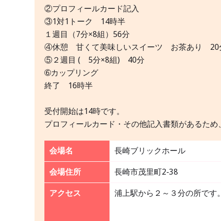
②プロフィールカード記入
③1対1トーク 14時半
１週目（7分×8組）56分
④休憩 甘くて美味しいスイーツ お茶あり 20
⑤２週目 ( 5分×8組) 40分
➅カップリング
終了 16時半
受付開始は14時です。
プロフィールカード・その他記入書類があるため
会場名
長崎ブリックホール
会場住所
長崎市茂里町2-38
アクセス
浦上駅から２～３分の所です