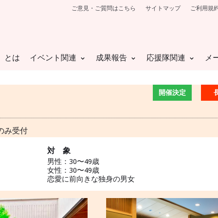
ご意見・ご質問はこちら
サイトマップ
ご利用規
」とは
イベント関連
成果報告
応援隊関連
メ
開催決定
のみ受付
対 象
男性：30〜49歳
女性：30〜49歳
恋愛に前向きな独身の男女