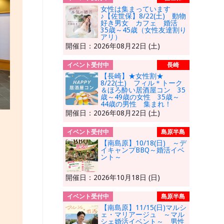
女性は集まっています
♪【佐世保】8/22(土) 動物
好き男女 カフェ 婚活
35歳～45歳（女性友達割り
アリ）
開催日：2026年08月22日 (土)
イベント受付中
長崎
【長崎】★女性割★
8/22(土) フィル＊トーク
＆ほろ酔い居酒屋コン 35
歳～49歳の女性 35歳～
44歳の男性 集まれ！
開催日：2026年08月22日 (土)
イベント受付中
島原半島
【南島原】10/18(日) ～デ
イキャンプBBQ～婚活イベ
ント～
開催日：2026年10月18日 (日)
イベント受付中
島原半島
【南島原】11/15(日)マルシ
ェ・マリアージュ ～マル
シェ婚活イベント～ 男性