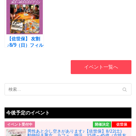
知ると成婚率が
ンinアルカス
ィル＊美文字体験
UPする
40歳～
SASEBO 第一
ワークショップ＆
56歳☆男女別婚
部 男女とも
婚活パーティ
活セミナー＆婚活
37~49歳
ー 30代40代
パーティー！
【佐世保】 友割
♪8/9（日）フィル
＊ボードゲームコ
ン 36才～49才
イベント一覧へ
今後予定のイベント
イベント受付中
開催決定
佐世保
男性あと少し空きがあります♪【佐世保】8/22(土)
動物好き男女 カフェ 婚活 35歳～45歳（女性友