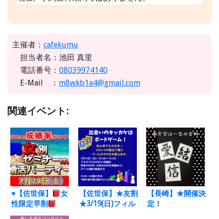
主催者：
cafekumu
担当者名：池田 真里
電話番号：
08039974140
E-Mail ：
m8wkb1a4@gmail.com
関連イベント:
♥
【佐世保】
女
【佐世保】★友割
【長崎】★開催決
性限定早割
★3/19(日)フィル
定！
7/29（土）コレを
＊ボードゲームコ
★11/28(土) フ