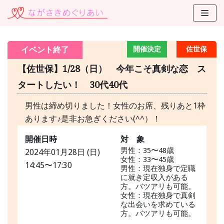
コ
ン
テ
イベント終了
開催決定
佐世保
ン
ツ
【佐世保】1/28（日） 今年こそ真剣な恋 ス
に
タートしたい！ 30代40代
ス
キ
男性は締め切りました！女性のお席、残りあと1枠
ッ
あります♪是非お急ぎください(^^）！
プ
開催日時
対 象
男性：35〜48歳
2024年01月28日 (日)
女性：33〜45歳
14:45〜17:30
男性：現在独身で定職
に就き定収入がある
方。バツアリも可能。
女性：現在独身で真剣
な出会いを求めている
方。バツアリも可能。