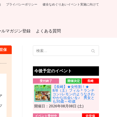
約
プライバシーポリシー
健全なめぐりあいイベント実施に向けて
ールマガジン登録
よくある質問
世保
今後予定のイベント
受付終了
開催決定
長崎
【長崎】★女性割！★
8/8（土）フィル＊ランチ
コン♪レモンのようなさわ
ア
やかな出会いを♪ 男女と
も30歳～43歳
ツ
開催日：2026年08月08日 (土)
イベント受付中
佐世保