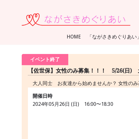
コ
ン
テ
ン
HOME
「ながさきめぐりあい
ツ
に
ス
イベント終了
キ
【佐世保】女性のみ募集！！！ 5/26(日) 
ッ
プ
大人同士 お友達から始めませんか？ 女性のみ募集中
開催日時
2024年05月26日 (日) 16:00〜18:30