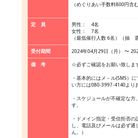
（めぐりあい手数料800円含
定 員
男性： 4名
女性： 7名
（最低催行人数 6名）（抽 
受付期間
2024年04月29日（月） 〜 2
備 考
☆必ずご確認をお願い致しま
・基本的にはメ－ル(SMS）
い方には080-3997-41
・スケジュールが不確定な方
す。
・ドメイン指定・受信拒否の設定
し、電話及びメールは必ず通
ん。）