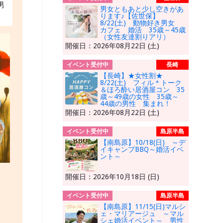
男
男女ともあと少し空きがあ
ります♪【佐世保】
8/22(土) 動物好き男女
カフェ 婚活 35歳～45歳
（女性友達割りアリ）
開催日：2026年08月22日 (土)
イベント受付中
長崎
【長崎】★女性割★
8/22(土) フィル＊トーク
＆ほろ酔い居酒屋コン 35
歳～49歳の女性 35歳～
44歳の男性 集まれ！
開催日：2026年08月22日 (土)
イベント受付中
島原半島
【南島原】10/18(日) ～デ
イキャンプBBQ～婚活イベ
ント～
開催日：2026年10月18日 (日)
イベント受付中
島原半島
【南島原】11/15(日)マルシ
ェ・マリアージュ ～マル
シェ婚活イベント～ 男性