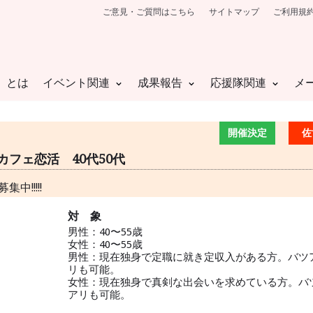
ご意見・ご質問はこちら
サイトマップ
ご利用規
」とは
イベント関連
成果報告
応援隊関連
メ
開催決定
佐
カフェ恋活 40代50代
!!!!!
対 象
男性：40〜55歳
女性：40〜55歳
男性：現在独身で定職に就き定収入がある方。バツ
リも可能。
女性：現在独身で真剣な出会いを求めている方。バ
アリも可能。