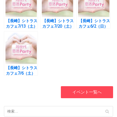
【長崎】シトラス
【長崎】シトラス
【長崎】シトラス
カフェ7/13（土）
カフェ7/20（土）
カフェ6/2（日）
まだ間に合います
【☆開催決定☆男
【男性完売・女性
【開催決定！男性
性完売！女性ラス
まだ間に合いま
満員☆彡女性最終
ト1名様！】30
す】27歳～39歳
募集中】20代・
代・40代☆土曜
☆お年齢をぎゅっ
30代☆土曜日お
日お昼の同世代恋
としぼった同世代
昼の同世代恋活
活Party☆彡
恋活Party☆彡
Party☆彡
【長崎】シトラス
カフェ7/6（土）
超満員御礼【!!完
売!!】30代・40代
☆土曜日お昼の同
イベント一覧へ
世代恋活Party☆
彡