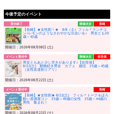
今後予定のイベント
受付終了
開催決定
長崎
【長崎】★女性割！★ 8/8（土）フィル＊ランチコ
ン♪レモンのようなさわやかな出会いを♪ 男女とも30
歳～43歳
開催日：2026年08月08日 (土)
イベント受付中
開催決定
佐世保
男女ともあと少し空きがあります♪【佐世保】
8/22(土) 動物好き男女 カフェ 婚活 35歳～45歳
（女性友達割りアリ）
開催日：2026年08月22日 (土)
イベント受付中
長崎
【長崎】★女性割★ 8/22(土) フィル＊トーク＆ほろ
酔い居酒屋コン 35歳～49歳の女性 35歳～44歳の
男性 集まれ！
開催日：2026年08月22日 (土)