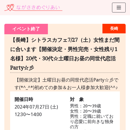
コ
ン
テ
イベント終了
長崎
ン
ツ
【長崎】シトラスカフェ7/27（土）女性まだ間
に
に合います【開催決定・男性完売・女性残り1
ス
名様】20代・30代☆土曜日お昼の同世代恋活
キ
ッ
Party☆彡
プ
【開催決定】土曜日お昼の同世代恋活Party☆彡で
す(*^_^*)初めての参加＆お一人様参加大歓迎(^^♪
開催日時
対 象
男性：20〜39歳
2024年07月27日 (土)
女性：20〜39歳
12:30〜14:00
男性：定職に就いてお
り恋愛に前向きな独身
の方