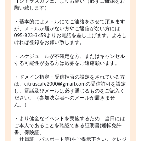
【シトラスカフェ】よりお願い（必ずご確認をお
願い致します）
・基本的にはメ－ルにてご連絡をさせて頂きます
が、メ－ルが届かない方やご返信がない方には
095-823-3459よりお電話を差し上げます。よろし
ければ登録をお願い致します。
・スケジュールが不確定な方、またはキャンセル
する可能性がある方は応募をご遠慮願います。
・ドメイン指定・受信拒否の設定をされている方
は、citruscafe2000@gmail.comの受信許可を設定
し、電話及びメールは必ず通じるものをご記入く
ださい。（参加決定者へのメールが届きませ
ん。）
・より健全なイベントを実施するため、当日には
ご本人であることを確認できる証明書(運転免許
書、保険証、
社員証、パスポート等)をご提示下さい。クレジ