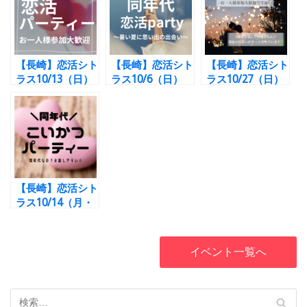
【長崎】恋活シト
【長崎】恋活シト
【長崎】恋活シト
ラス10/13（日）
ラス10/6（日）
ラス10/27（日）
【12:30-14:00】
【15:30-17:00】
【☆開催決定☆】
50歳代の方限定
30歳～45歳の方
【15:30-17:00】
☆同世代恋活
限定☆同世代恋活
30歳代の方限定
Party☆彡
Party☆彡
☆同世代恋活
Party☆彡
【長崎】恋活シト
ラス10/14（月・
祝）【12:30-
14:00】25～40歳
の方限定☆同世代
イベント一覧へ
恋活Party☆彡