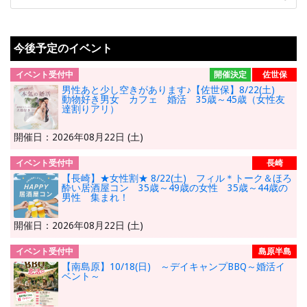
今後予定のイベント
イベント受付中
開催決定
佐世保
男性あと少し空きがあります♪【佐世保】8/22(土)
動物好き男女 カフェ 婚活 35歳～45歳（女性友
達割りアリ）
開催日：2026年08月22日 (土)
イベント受付中
長崎
【長崎】★女性割★ 8/22(土) フィル＊トーク＆ほろ
酔い居酒屋コン 35歳～49歳の女性 35歳～44歳の
男性 集まれ！
開催日：2026年08月22日 (土)
イベント受付中
島原半島
【南島原】10/18(日) ～デイキャンプBBQ～婚活イ
ベント～