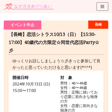
コ
ン
テ
イベント中止
長崎
ン
ツ
【長崎】恋活シトラス10/13（日）【15:30-
に
17:00】40歳代の方限定☆同世代恋活Party☆
ス
彡
キ
ッ
ゆっくりお話ししましょう☆彡きっと参加して良
プ
かったと思っていただけると思います(*^^*)
開催日時
対 象
男性：40〜49歳
2024年10月13日 (日)
女性：40〜49歳
15:30〜17:00
男性：定職に就いてお
り恋愛に前向きな独身
の方
女性：恋愛に前向きな
独身の方