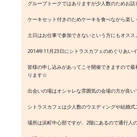
グループトークではありますが少人数のためお話
ケーキセット付きのためケーキを食べながら楽し
土日はお仕事で参加できないという方にもオスス
2014年11月23日にシトラスカフェのめぐり
皆様の申し込みがあってこそ開催できますので最
ります☆
出会いの場はオシャレな雰囲気の会場の方が良い
シトラスカフェは少人数のウエディングや結婚式
場所は浜町中心部ですが、2階にあるので通行人