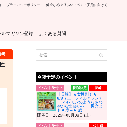
約
プライバシーポリシー
健全なめぐりあいイベント実施に向けて
ールマガジン登録
よくある質問
長崎
性
今後予定のイベント
イベント受付中
開催決定
長崎
【長崎】★女性割！★
8/8（土）フィル＊ランチ
コン♪レモンのようなさわ
やかな出会いを♪ 男女と
も30歳～43歳
開催日：2026年08月08日 (土)
イベント受付中
佐世保