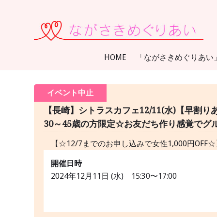
コ
ン
テ
ン
HOME
「ながさきめぐりあい
ツ
に
ス
イベント中止
キ
【長崎】シトラスカフェ12/11(水)【早割
ッ
30～45歳の方限定☆お友だち作り感覚で
プ
【☆12/7までのお申し込みで女性1,000円O
開催日時
2024年12月11日 (水) 15:30〜17:00