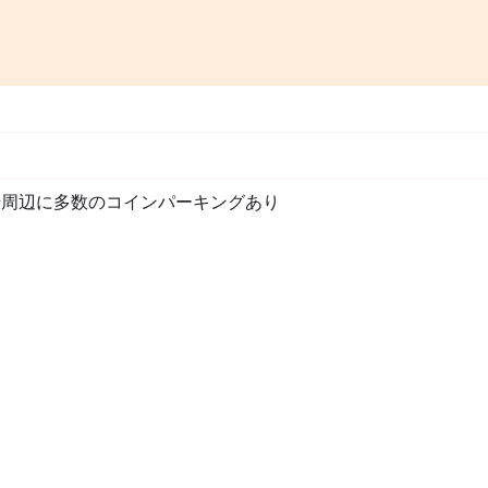
場周辺に多数のコインパーキングあり