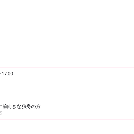
17:00
に前向きな独身の方
方