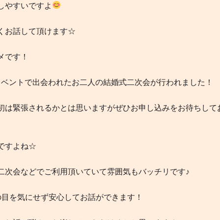
しやすいですよ
くお話して頂けます☆
メです！
あいイベントで出会われたお二人の結婚式二次会が行われました！
初は緊張されるかとは思いますがぜひお申し込みをお待ちして
ですよね☆
二次会などでご利用頂いていて雰囲気もバッチリです♪
の目を気にせず安心してお話ができます！