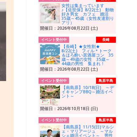
女性は集まっています
♪【佐世保】8/22(土) 動物
好き男女 カフェ 婚活
35歳～45歳（女性友達割り
アリ）
開催日：2026年08月22日 (土)
イベント受付中
長崎
【長崎】★女性割★
8/22(土) フィル＊トーク
＆ほろ酔い居酒屋コン 35
歳～49歳の女性 35歳～
44歳の男性 集まれ！
開催日：2026年08月22日 (土)
イベント受付中
島原半島
【南島原】10/18(日) ～デ
イキャンプBBQ～婚活イベ
ント～
開催日：2026年10月18日 (日)
イベント受付中
島原半島
【南島原】11/15(日)マルシ
ェ・マリアージュ ～マル
シェ婚活イベント～ 男性