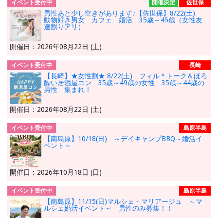
イベント受付中
開催決定
佐世保
男性あと少し空きがあります♪【佐世保】8/22(土)
動物好き男女 カフェ 婚活 35歳～45歳（女性友
達割りアリ）
開催日：2026年08月22日 (土)
イベント受付中
長崎
【長崎】★女性割★ 8/22(土) フィル＊トーク＆ほろ
酔い居酒屋コン 35歳～49歳の女性 35歳～44歳の
男性 集まれ！
開催日：2026年08月22日 (土)
イベント受付中
島原半島
【南島原】10/18(日) ～デイキャンプBBQ～婚活イ
ベント～
開催日：2026年10月18日 (日)
イベント受付中
島原半島
【南島原】11/15(日)マルシェ・マリアージュ ～マ
ルシェ婚活イベント～ 男性のみ募集！！