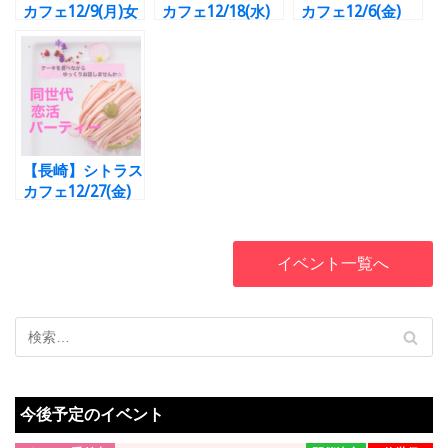
カフェ12/9(月)女
カフェ12/18(水)
カフェ12/6(金)
性1名様お待ちし
【早割りありま
【早割りありま
てます(*‘∀‘)ぜひ
す】【☆平日お昼
す】【☆平日お昼
【早割りありま
開催新企画☆】男
開催新企画☆】男
す】【☆平日お昼
性35～48歳 女性
性35～48歳 女性
開催新企画☆】男
32～45歳の方限
32～45歳の方限
性35～48歳 女性
定☆お友だち作り
定☆お友だち作り
32～45歳の方限
感覚でグル－プト
感覚でグル－プト
【長崎】シトラス
定☆お友だち作り
－キング☆お一人
－キング☆お一人
カフェ12/27(金)
感覚でグル－プト
様・初参加大歓迎
様・初参加大歓迎
【☆平日お昼開催
－キング☆お一人
◎
◎
新企画☆】男性
様・初参加大歓迎
35～48歳 女性32
イベント一覧へ
◎
～45歳の方限定
☆お友だち作り感
覚でグル－プト－
キング☆お一人
様・初参加大歓迎
◎
今後予定のイベント