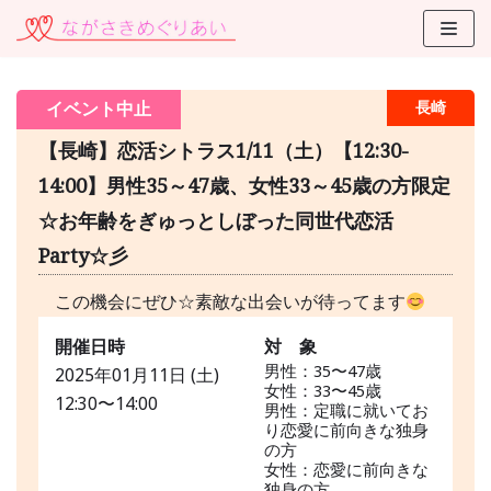
コ
ン
テ
イベント中止
長崎
ン
ツ
【長崎】恋活シトラス1/11（土）【12:30-
に
14:00】男性35～47歳、女性33～45歳の方限定
ス
☆お年齢をぎゅっとしぼった同世代恋活
キ
ッ
Party☆彡
プ
この機会にぜひ☆素敵な出会いが待ってます
開催日時
対 象
男性：35〜47歳
2025年01月11日 (土)
女性：33〜45歳
12:30〜14:00
男性：定職に就いてお
り恋愛に前向きな独身
の方
女性：恋愛に前向きな
独身の方