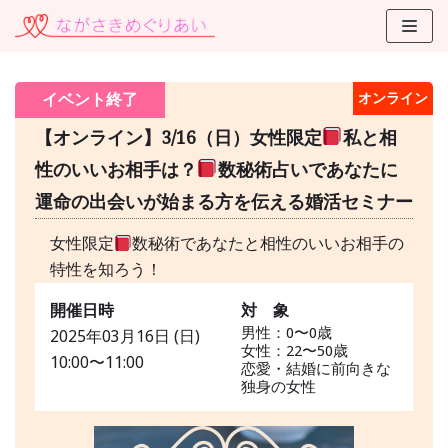
コ
ン
テ
イベント終了
オンライン
ン
ツ
【オンライン】3/16（日）女性限定
私と相
に
性のいいお相手は？
数秘術占いであなたに
ス
運命の出会いが始まる方を伝える婚活セミナー
キ
ッ
女性限定
数秘術であなたと相性のいいお相手の
プ
特性を知ろう！
開催日時
対 象
男性：0〜0歳
2025年03月16日 (日)
女性：22〜50歳
10:00〜11:00
恋愛・結婚に前向きな
独身の女性