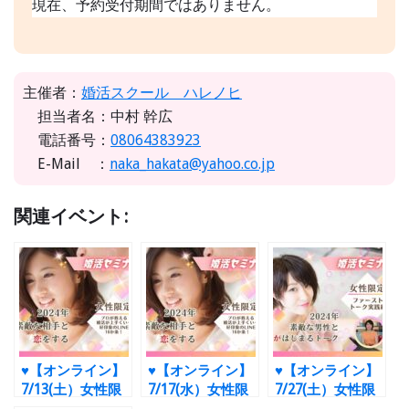
現在、予約受付期間ではありません。
主催者：
婚活スクール ハレノヒ
担当者名：中村 幹広
電話番号：
08064383923
E-Mail ：
naka_hakata@yahoo.co.jp
関連イベント:
♥
【オンライン】
♥
【オンライン】
♥
【オンライン】
7/13(土）女性限
7/17(水）女性限
7/27(土）女性限