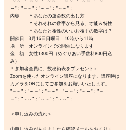
"～～"："～～"："～～"："～～"："～～"："～
～"："～～"："～～"："～～"：
内容 ＊あなたの運命数の出し方
＊それぞれの数字から見る、才能＆特性
＊あなたと相性のいいお相手の数字は？
開催日 3月16日日曜日 10時から11時
場 所 オンラインでの開催になります
金 額 女性1300円（めぐりあい手数料800円込
み）
＊参加者全員に、数秘術表をプレゼント♪
Zoomを使ったオンライン講座になります。講座時は
カメラをONにしてご参加をお願いいたします。
"～～"："～～"："～～"："～～"："～～"："～
～"："～～"："～～"："～～"：
＜申し込みの流れ＞
①申し込みがありましたら確認メールをおくりま