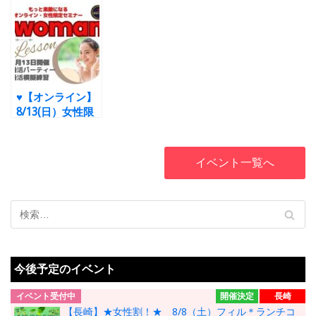
定
もっとステ
定
もっとステ
定
好印象にな
キな女性になる・
キな女性になる・
るファーストトー
婚活でマッチング
婚活でマッチング
ク 実践練習編
率をUPするため
率をUPするため
マンツーマンセミ
のマンツーマンセ
のマンツーマンセ
ナー
トレーニ
ミナー
トレー
ミナー
トレー
ングテキスト付
ニングテキスト付
ニングテキスト付
♥
【オンライン】
8/13(日）女性限
定
もっとステ
キな女性になる・
婚活でマッチング
イベント一覧へ
率をUPするため
のマンツーマンセ
ミナー
もっと
魅力的な女性にな
るための婚活模擬
練習
講師は中
村が担当
今後予定のイベント
イベント受付中
開催決定
長崎
【長崎】★女性割！★ 8/8（土）フィル＊ランチコ