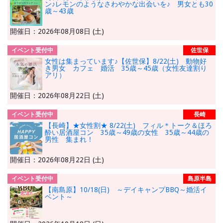
ン♪レモンのようなさわやかな出会いを♪ 男女とも30
歳～43歳
開催日：2026年08月08日 (土)
イベント受付中
佐世保
女性は集まっています♪【佐世保】8/22(土) 動物好
き男女 カフェ 婚活 35歳～45歳（女性友達割り
アリ）
開催日：2026年08月22日 (土)
イベント受付中
長崎
【長崎】★女性割★ 8/22(土) フィル＊トーク＆ほろ
酔い居酒屋コン 35歳～49歳の女性 35歳～44歳の
男性 集まれ！
開催日：2026年08月22日 (土)
イベント受付中
島原半島
【南島原】10/18(日) ～デイキャンプBBQ～婚活イ
ベント～