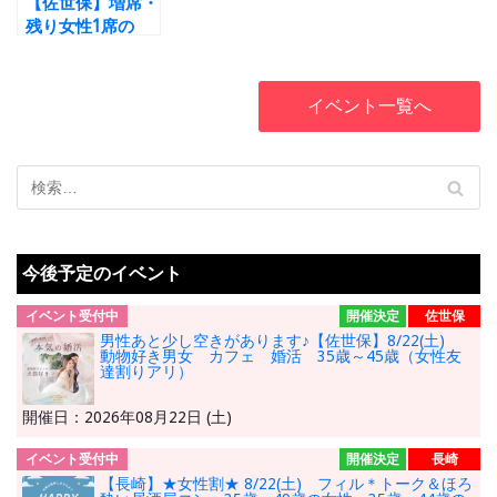
【佐世保】増席・
ボでお届けする、
特別企画！！
残り女性1席の
特別企画！！
み・ 9/15（月・
祝）15時スター
ト・30歳から45
イベント一覧へ
歳まで【数秘占い
付き】秋だ！祭
だ！ 恋が実る
秋フェス2025
婚活パーティー
今後予定のイベント
イベント受付中
開催決定
佐世保
男性あと少し空きがあります♪【佐世保】8/22(土)
動物好き男女 カフェ 婚活 35歳～45歳（女性友
達割りアリ）
開催日：2026年08月22日 (土)
イベント受付中
開催決定
長崎
【長崎】★女性割★ 8/22(土) フィル＊トーク＆ほろ