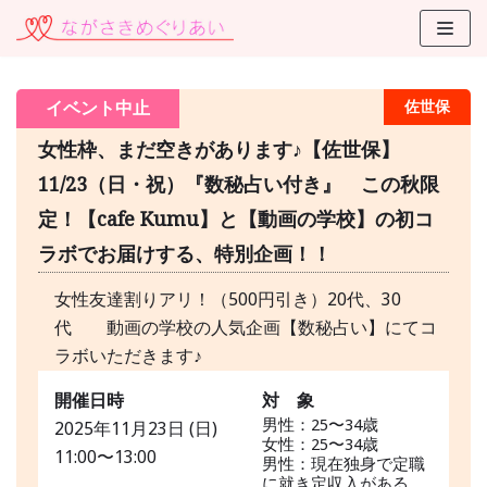
コ
ン
テ
イベント中止
佐世保
ン
ツ
女性枠、まだ空きがあります♪【佐世保】
に
11/23（日・祝）『数秘占い付き』 この秋限
ス
定！【cafe Kumu】と【動画の学校】の初コ
キ
ッ
ラボでお届けする、特別企画！！
プ
女性友達割りアリ！（500円引き）20代、30
代 動画の学校の人気企画【数秘占い】にてコ
ラボいただきます♪
開催日時
対 象
男性：25〜34歳
2025年11月23日 (日)
女性：25〜34歳
11:00〜13:00
男性：現在独身で定職
に就き定収入がある