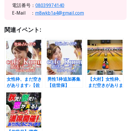
電話番号：
08039974140
E-Mail ：
m8wkb1a4@gmail.com
関連イベント:
女性枠、まだ空き
男性1枠追加募集
【大村】女性枠、
があります♪【佐
【佐世保】
まだ空きがありま
世保】
11/23（日・祝）
す！ 9/8（日）
11/23（日・祝）
『数秘占い付
ボーリングで婚活
『数秘占い付
き』 この秋限
パーティー♡
き』 この秋限
定！【cafe
定！【cafe
Kumu】と【動画
Kumu】と【動画
の学校】の初コラ
の学校】の初コラ
ボでお届けする、