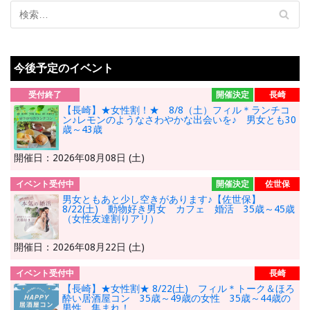
今後予定のイベント
受付終了
開催決定
長崎
【長崎】★女性割！★ 8/8（土）フィル＊ランチコ
ン♪レモンのようなさわやかな出会いを♪ 男女とも30
歳～43歳
開催日：2026年08月08日 (土)
イベント受付中
開催決定
佐世保
男女ともあと少し空きがあります♪【佐世保】
8/22(土) 動物好き男女 カフェ 婚活 35歳～45歳
（女性友達割りアリ）
開催日：2026年08月22日 (土)
イベント受付中
長崎
【長崎】★女性割★ 8/22(土) フィル＊トーク＆ほろ
酔い居酒屋コン 35歳～49歳の女性 35歳～44歳の
男性 集まれ！