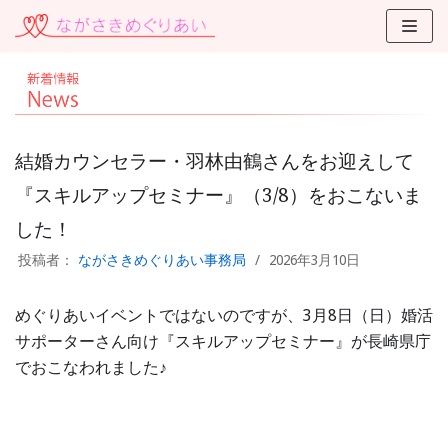
コ
ン
テ
ン
ツ
に
結婚カウンセラー・羽林由鶴さんをお迎えして
ス
『スキルアップセミナー』（3/8）をおこないま
キ
した！
ッ
プ
投稿者：
ながさきめぐりあい事務局
2026年3月10日
めぐりあいイベントではないのですが、3月8日（日）婚活
サポーターさん向け『スキルアップセミナー』が長崎県庁
でおこなわれました♪