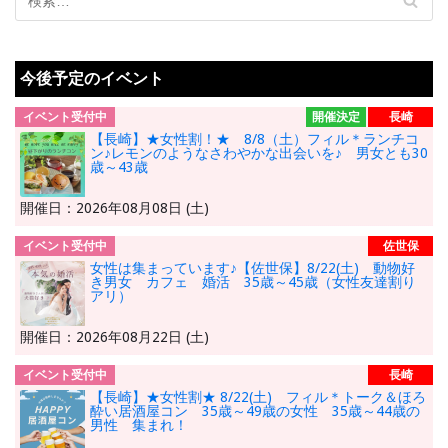
今後予定のイベント
イベント受付中
開催決定
長崎
【長崎】★女性割！★ 8/8（土）フィル＊ランチコ
ン♪レモンのようなさわやかな出会いを♪ 男女とも30
歳～43歳
開催日：2026年08月08日 (土)
イベント受付中
佐世保
女性は集まっています♪【佐世保】8/22(土) 動物好
き男女 カフェ 婚活 35歳～45歳（女性友達割り
アリ）
開催日：2026年08月22日 (土)
イベント受付中
長崎
【長崎】★女性割★ 8/22(土) フィル＊トーク＆ほろ
酔い居酒屋コン 35歳～49歳の女性 35歳～44歳の
男性 集まれ！