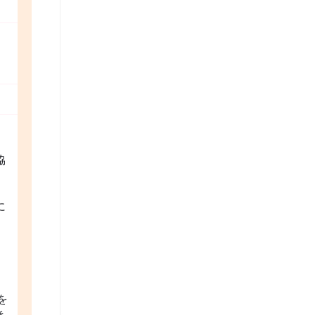
協
に
を
き