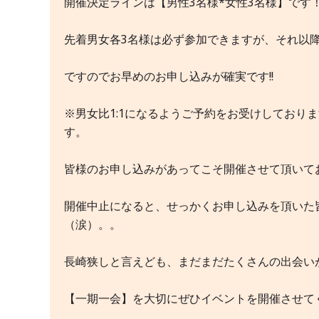
開催決定ラインは【男性3名様*女性3名様】です
先着男女各3名様は必ず参加できますが、それ以
ですのでお早めのお申し込みが確実です!!
※男女比1:1になるようご予約をお受けしており
す。
皆様のお申し込みがあってこそ開催させて頂いて
開催中止になると、せっかくお申し込みを頂いた
（涙）。。
長崎狭しと言えども、まだまだたくさんの出会い
【一期一会】を大切にぜひイベントを開催させてく