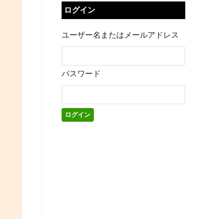
ログイン
ユーザー名またはメールアドレス
パスワード