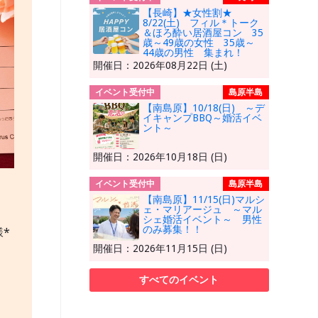
【長崎】★女性割★
8/22(土) フィル＊トーク
＆ほろ酔い居酒屋コン 35
歳～49歳の女性 35歳～
44歳の男性 集まれ！
開催日：2026年08月22日 (土)
イベント受付中
島原半島
【南島原】10/18(日) ～デ
イキャンプBBQ～婚活イベ
ント～
開催日：2026年10月18日 (日)
イベント受付中
島原半島
【南島原】11/15(日)マルシ
ェ・マリアージュ ～マル
シェ婚活イベント～ 男性
のみ募集！！
*
開催日：2026年11月15日 (日)
すべてのイベント