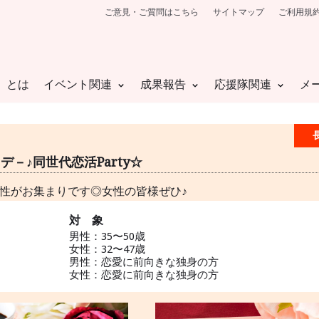
ご意見・ご質問はこちら
サイトマップ
ご利用規
」とは
イベント関連
成果報告
応援隊関連
メ
－♪同世代恋活Party☆
男性がお集まりです◎女性の皆様ぜひ♪
対 象
男性：35〜50歳
女性：32〜47歳
男性：恋愛に前向きな独身の方
女性：恋愛に前向きな独身の方