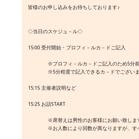
皆様のお申し込みをお待ちしております♪
◇当日のスケジュ－ル◇
15:00 受付開始・プロフィ－ルカ－ドご記入
※プロフィ－ルカ－ドご記入のため5分前ま
※5分程度で記入できるカ－ドでございま
15:15 主催者説明など
15:25 お話START
※席替えは男性のお客様にお願い致しま
※お人数により回数が異なりますが、すべて