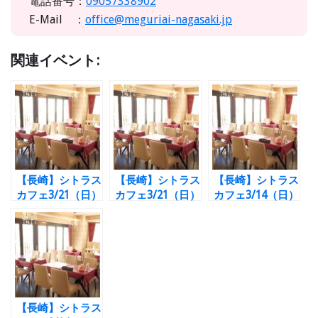
電話番号：
09057338902
E-Mail ：
office@meguriai-nagasaki.jp
関連イベント:
【長崎】シトラス
【長崎】シトラス
【長崎】シトラス
カフェ3/21（日）
カフェ3/21（日）
カフェ3/14（日）
40代限定♪同世代
50代限定♪同世代
ホワイトデ－♪同
恋活Party☆
恋活Party☆
世代恋活Party☆
【長崎】シトラス