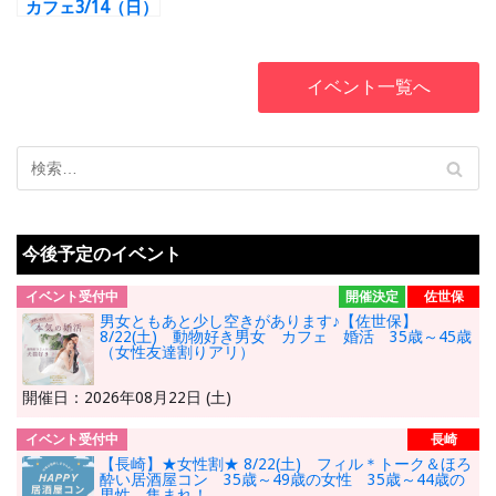
カフェ3/14（日）
ホワイトデ－♪同
世代恋活Party☆
イベント一覧へ
今後予定のイベント
イベント受付中
開催決定
佐世保
男女ともあと少し空きがあります♪【佐世保】
8/22(土) 動物好き男女 カフェ 婚活 35歳～45歳
（女性友達割りアリ）
開催日：2026年08月22日 (土)
イベント受付中
長崎
【長崎】★女性割★ 8/22(土) フィル＊トーク＆ほろ
酔い居酒屋コン 35歳～49歳の女性 35歳～44歳の
男性 集まれ！