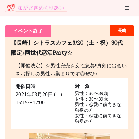
コ
ン
テ
イベント終了
長崎
ン
ツ
【長崎】シトラスカフェ3/20（土・祝）30代
に
限定♪同世代恋活Party☆
ス
キ
【開催決定】☆男性完売☆女性急募!!真剣に出会い
ッ
をお探しの男性お集まりです◎ぜひ♪
プ
開催日時
対 象
男性：30〜39歳
2021年03月20日 (土)
女性：30〜39歳
15:15〜17:00
男性：恋愛に前向きな
独身の方
女性：恋愛に前向きな
独身の方