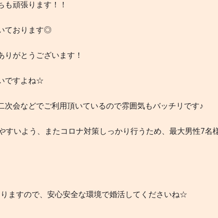
ちも頑張ります！！
いております◎
ありがとうございます！
いですよね☆
二次会などでご利用頂いているので雰囲気もバッチリです♪
やすいよう、またコロナ対策しっかり行うため、最大男性7名様
ておりますので、安心安全な環境で婚活してくださいね☆