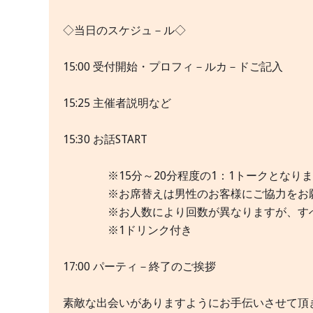
◇当日のスケジュ－ル◇
15:00 受付開始・プロフィ－ルカ－ドご記入
15:25 主催者説明など
15:30 お話START
※15分～20分程度の1：1トークとなりま
※お席替えは男性のお客様にご協力をお願
※お人数により回数が異なりますが、すべて
※1ドリンク付き
17:00 パーティ－終了のご挨拶
素敵な出会いがありますようにお手伝いさせて頂