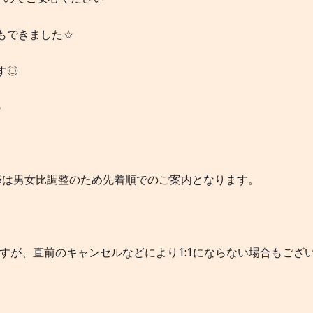
もできました☆
す◎
♪
！
降は男女比調整のため先着順でのご案内となります。
ますが、直前のキャンセルなどにより1:1にならない場合もござ